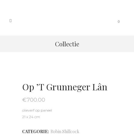
0
Collectie
Op ’t Grunneger Lân
€
700.00
olieverf op paneel
21 x 24 cm
CATEGORIE:
Robin Shillcock