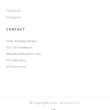
Facebook
Instagram
CONTACT
Oude Boteringestraat 7
9712 GB Groningen
info@destadsgalerie.com
tel: 0615098174
KVK 84019794
© Copyright
QODE INTERACTIVE