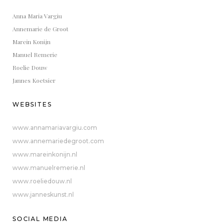
Anna Maria Vargiu
Annemarie de Groot
Marein Konijn
Manuel Remerie
Roelie Douw
Jannes Koetsier
WEBSITES
www.annamariavargiu.com
www.annemariedegroot.com
www.mareinkonijn.nl
www.manuelremerie.nl
www.roeliedouw.nl
www.janneskunst.nl
SOCIAL MEDIA