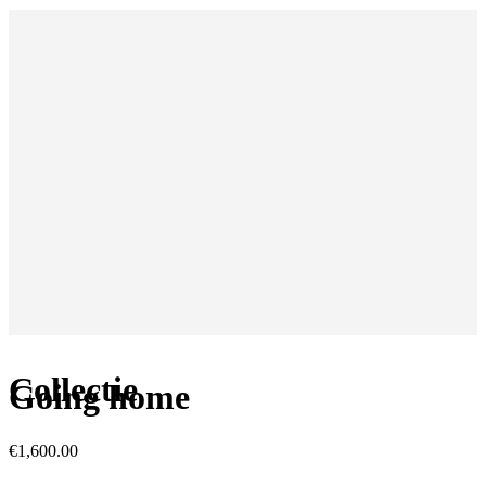
Collectie
Going home
€
1,600.00