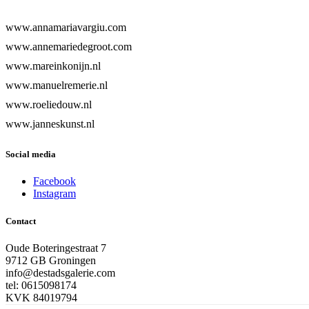
www.annamariavargiu.com
www.annemariedegroot.com
www.mareinkonijn.nl
www.manuelremerie.nl
www.roeliedouw.nl
www.janneskunst.nl
Social media
Facebook
Instagram
Contact
Oude Boteringestraat 7
9712 GB Groningen
info@destadsgalerie.com
tel: 0615098174
KVK 84019794