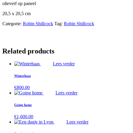
olieverf op paneel
20,5 x 20,5 cm
Categorie:
Robin Shillcock
Tag:
Robin Shillcock
Related products
Lees verder
Winterhaas
€
800.00
Lees verder
Going home
€
1,600.00
Lees verder