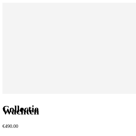
Collectie
Wachten
€
490.00