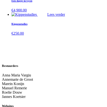
Een dagje in Lyon
€
4,900.00
Lees verder
Kippenstudies
€
250.00
Bestuurders
Anna Maria Vargiu
Annemarie de Groot
Marein Konijn
Manuel Remerie
Roelie Douw
Jannes Koetsier
Websites