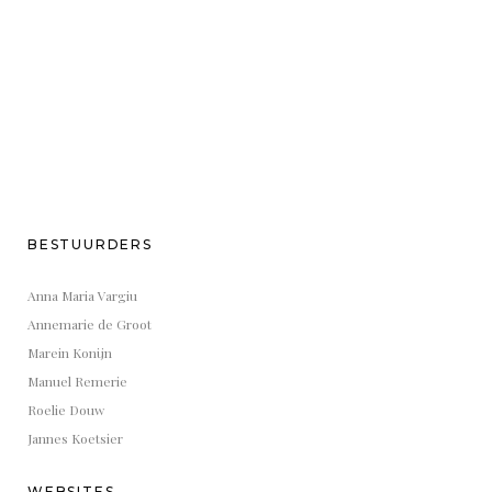
BESTUURDERS
Anna Maria Vargiu
Annemarie de Groot
Marein Konijn
Manuel Remerie
Roelie Douw
Jannes Koetsier
WEBSITES