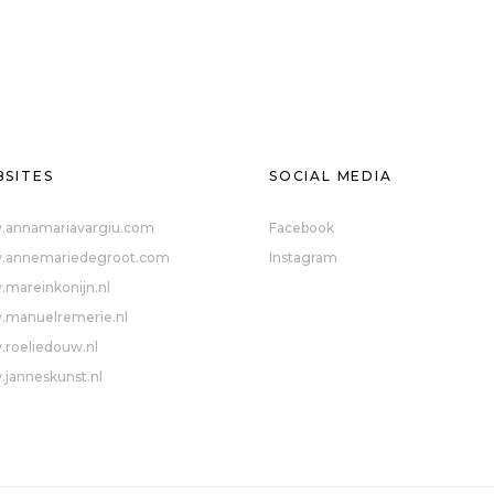
SITES
SOCIAL MEDIA
annamariavargiu.com
Facebook
annemariedegroot.com
Instagram
mareinkonijn.nl
manuelremerie.nl
roeliedouw.nl
janneskunst.nl