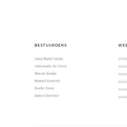
BESTUURDERS
WEB
Anna Maria Vargiu
www.
Annemarie de Groot
www.
Marein Konijn
www.
Manuel Remerie
www.
Roelie Douw
www.
Jannes Koetsier
www.