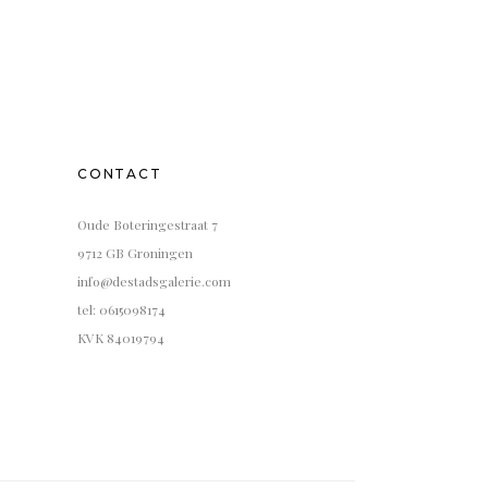
CONTACT
Oude Boteringestraat 7
9712 GB Groningen
info@destadsgalerie.com
tel: 0615098174
KVK 84019794