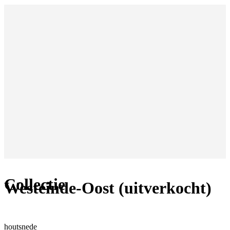
Collectie
Westeinde-Oost (uitverkocht)
houtsnede