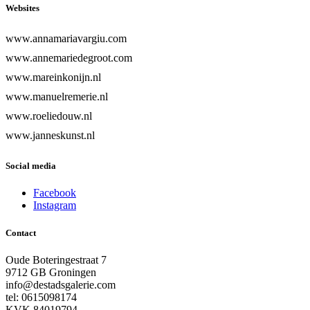
Websites
www.annamariavargiu.com
www.annemariedegroot.com
www.mareinkonijn.nl
www.manuelremerie.nl
www.roeliedouw.nl
www.janneskunst.nl
Social media
Facebook
Instagram
Contact
Oude Boteringestraat 7
9712 GB Groningen
info@destadsgalerie.com
tel: 0615098174
KVK 84019794