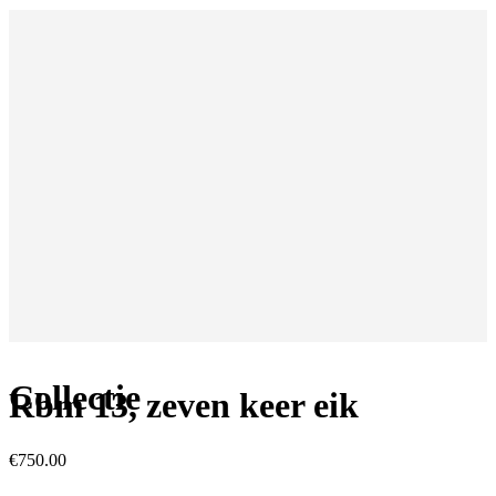
Collectie
Rbm 13, zeven keer eik
€
750.00