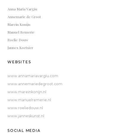
Anna Maria Vargiu
Annemarie de Groot
Marein Konijn
Manuel Remerie
Roelie Douw
Jannes Koetsier
WEBSITES
www.annamariavargiu.com
www.annemariedegroot.com
www.mareinkonijn.nl
www.manuelremerie.nl
www.roeliedouw.nl
www.janneskunst.nl
SOCIAL MEDIA