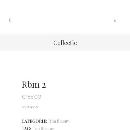
0
Collectie
Rbm 2
€
155.00
houtsnede
CATEGORIE:
Tim Blaauw
TAG:
Tim Blaauw