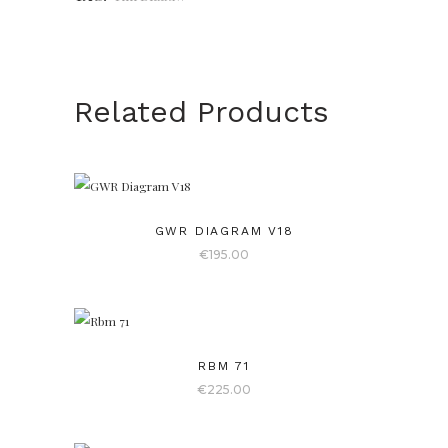
Related Products
GWR DIAGRAM V18
€
195.00
RBM 71
€
225.00