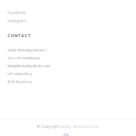
Facebook
Instagram
CONTACT
Oude Boteringestraat 7
9712 GB Groningen
info@destadsgalerie.com
tel: 0615098174
KVK 84019794
© Copyright
QODE INTERACTIVE