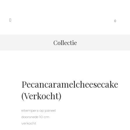
0
Collectie
Pecancaramelcheesecake
(verkocht)
eitempera op paneel
doorsnede 10 cm
verkocht