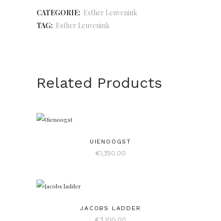
CATEGORIE:
Esther Leuvenink
TAG:
Esther Leuvenink
Related Products
UIENOOGST
€
1,350.00
JACOBS LADDER
€
3,100.00