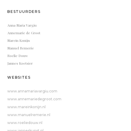
BESTUURDERS
Anna Maria Vargiu
Annemarie de Groot
Marein Konijn
Manuel Remerie
Roelie Douw
Jannes Koetsier
WEBSITES
www.annamariavargiu.com
www.annemariedegroot.com
www.mareinkonijn.nl
www.manuelremerie.nl
www.roeliedouw.nl
www.janneskunst.nl