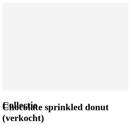
Collectie
Chocolate sprinkled donut
(verkocht)