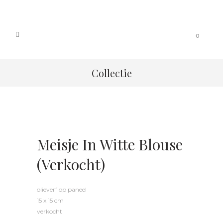
0
Collectie
Meisje In Witte Blouse
(verkocht)
olieverf op paneel
15 x 15 cm
verkocht