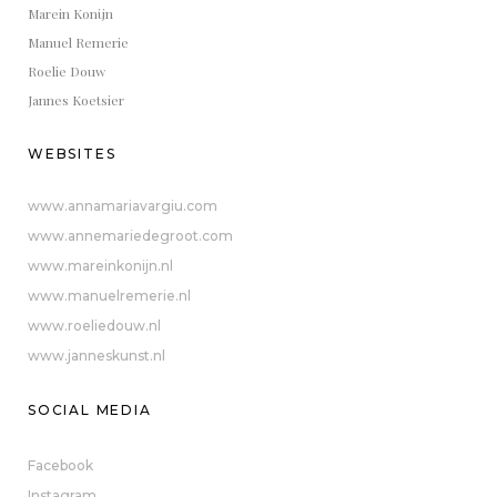
Marein Konijn
Manuel Remerie
Roelie Douw
Jannes Koetsier
WEBSITES
www.annamariavargiu.com
www.annemariedegroot.com
www.mareinkonijn.nl
www.manuelremerie.nl
www.roeliedouw.nl
www.janneskunst.nl
SOCIAL MEDIA
Facebook
Instagram