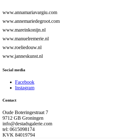
www.annamariavargiu.com
www.annemariedegroot.com
www.mareinkonijn.nl
www.manuelremerie.nl
www.roeliedouw.nl
www.janneskunst.nl
Social media
Facebook
Instagram
Contact
Oude Boteringestraat 7
9712 GB Groningen
info@destadsgalerie.com
tel: 0615098174
KVK 84019794