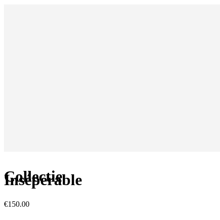
Collectie
Inséperable
€
150.00