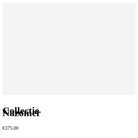
Collectie
Nazomer
€
375.00