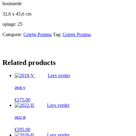
houtsnede
32,6 x 45,6 cm
oplage: 25
Categorie:
Grietje Postma
Tag:
Grietje Postma
Related products
Lees verder
2018-V
€
175.00
Lees verder
2022-II
€
595.00
Lees verder