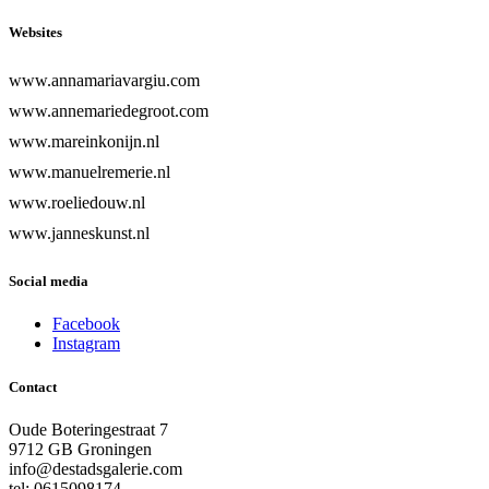
Websites
www.annamariavargiu.com
www.annemariedegroot.com
www.mareinkonijn.nl
www.manuelremerie.nl
www.roeliedouw.nl
www.janneskunst.nl
Social media
Facebook
Instagram
Contact
Oude Boteringestraat 7
9712 GB Groningen
info@destadsgalerie.com
tel: 0615098174