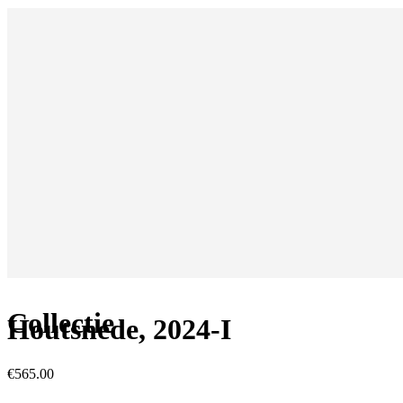
Collectie
Houtsnede, 2024-I
€
565.00