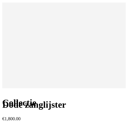
Collectie
Dode zanglijster
€
1,800.00