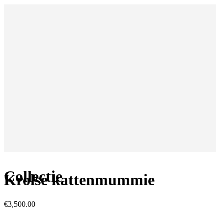
Collectie
Krolse kattenmummie
€
3,500.00