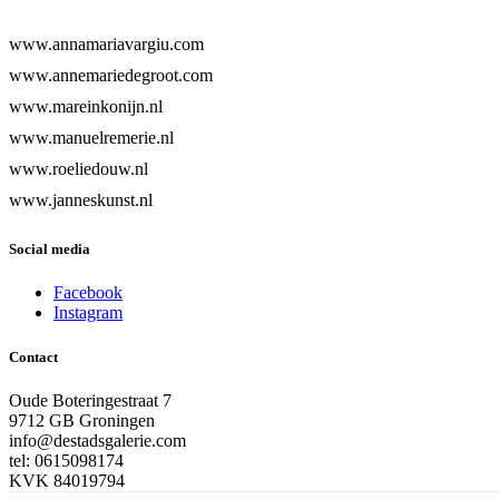
www.annamariavargiu.com
www.annemariedegroot.com
www.mareinkonijn.nl
www.manuelremerie.nl
www.roeliedouw.nl
www.janneskunst.nl
Social media
Facebook
Instagram
Contact
Oude Boteringestraat 7
9712 GB Groningen
info@destadsgalerie.com
tel: 0615098174
KVK 84019794