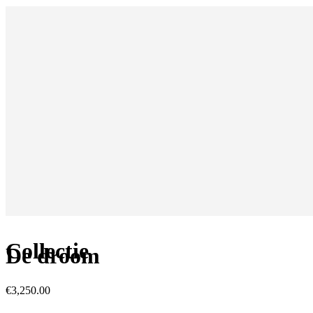
Collectie
De droom
€
3,250.00