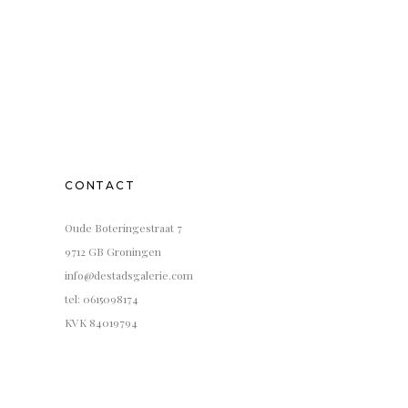
CONTACT
Oude Boteringestraat 7
9712 GB Groningen
info@destadsgalerie.com
tel: 0615098174
KVK 84019794