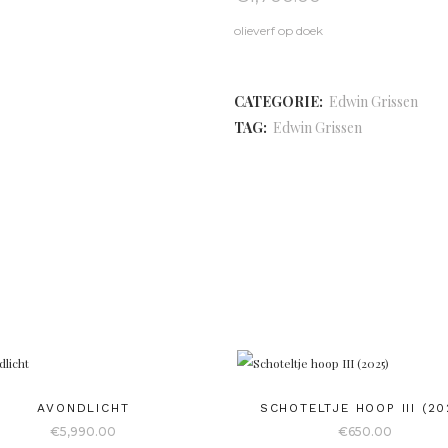
olieverf op doek
CATEGORIE:
Edwin Grissen
TAG:
Edwin Grissen
AVONDLICHT
SCHOTELTJE HOOP III (20
€
5,990.00
€
650.00