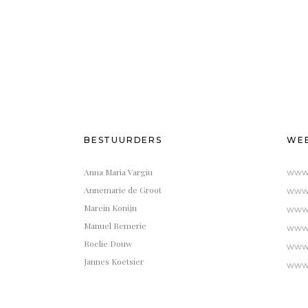
BESTUURDERS
WEB
Anna Maria Vargiu
www.
Annemarie de Groot
www.
Marein Konijn
www.
Manuel Remerie
www.
Roelie Douw
www.
Jannes Koetsier
www.