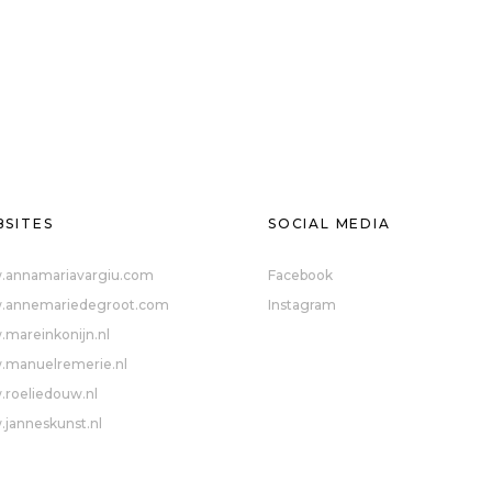
SITES
SOCIAL MEDIA
annamariavargiu.com
Facebook
annemariedegroot.com
Instagram
mareinkonijn.nl
manuelremerie.nl
roeliedouw.nl
janneskunst.nl