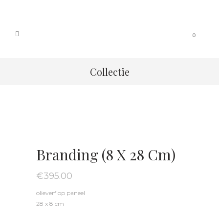
0
Collectie
Branding (8 X 28 Cm)
€
395.00
olieverf op paneel
28 x 8 cm