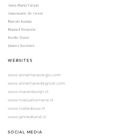
Anna Maria Vargiu
Annemarie de Groot
Marein Konijn
Manuel Remerie
Roelie Douw
Jannes Koetsier
WEBSITES
www.annamariavargiu.com
www.annemariedegroot.com
www.mareinkonijn.nl
www.manuelremerie.nl
www.roeliedouw.nl
www.janneskunst.nl
SOCIAL MEDIA