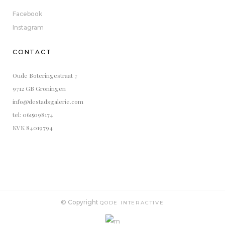
Facebook
Instagram
CONTACT
Oude Boteringestraat 7
9712 GB Groningen
info@destadsgalerie.com
tel: 0615098174
KVK 84019794
© Copyright
QODE INTERACTIVE