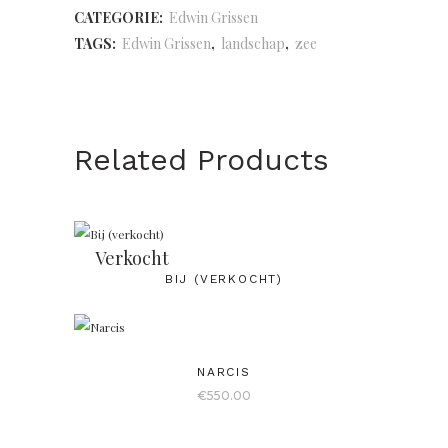
CATEGORIE:
Edwin Grissen
TAGS:
Edwin Grissen
,
landschap
,
zee
Related Products
Verkocht
BIJ (VERKOCHT)
NARCIS
€
550.00