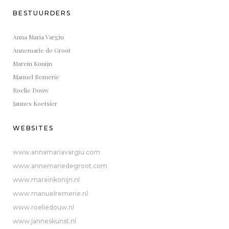
BESTUURDERS
Anna Maria Vargiu
Annemarie de Groot
Marein Konijn
Manuel Remerie
Roelie Douw
Jannes Koetsier
WEBSITES
www.annamariavargiu.com
www.annemariedegroot.com
www.mareinkonijn.nl
www.manuelremerie.nl
www.roeliedouw.nl
www.janneskunst.nl