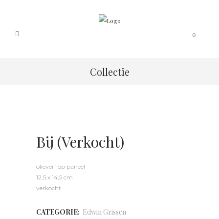
0
Collectie
Bij (verkocht)
olieverf op paneel
12,5 x 14,5 cm
verkocht
CATEGORIE:
Edwin Grissen