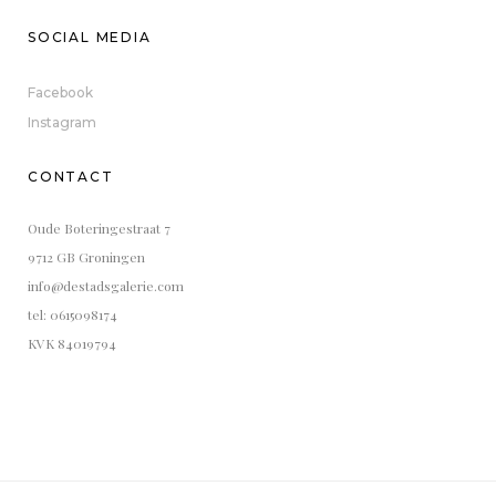
SOCIAL MEDIA
Facebook
Instagram
CONTACT
Oude Boteringestraat 7
9712 GB Groningen
info@destadsgalerie.com
tel: 0615098174
KVK 84019794