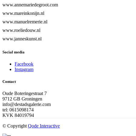
www.annemariedegroot.com
www.mareinkonijn.nl
www.manuelremerie.nl
www.roeliedouw.nl
www.janneskunst.nl
Social media
Facebook
Instagram
Contact
Oude Boteringestraat 7
9712 GB Groningen
info@destadsgalerie.com
tel: 0615098174
KVK 84019794
© Copyright
Qode Interactive