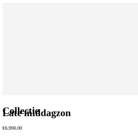
Collectie
Late middagzon
€
6,990.00