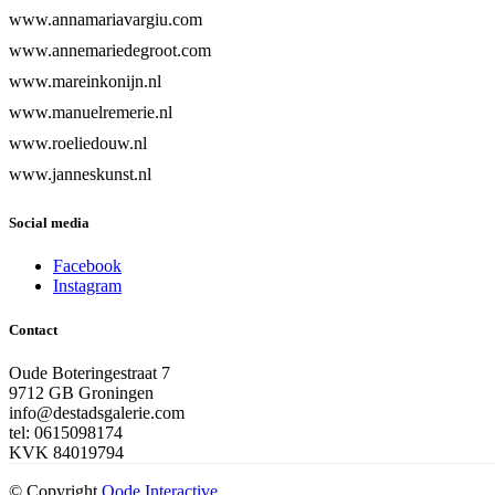
www.annamariavargiu.com
www.annemariedegroot.com
www.mareinkonijn.nl
www.manuelremerie.nl
www.roeliedouw.nl
www.janneskunst.nl
Social media
Facebook
Instagram
Contact
Oude Boteringestraat 7
9712 GB Groningen
info@destadsgalerie.com
tel: 0615098174
KVK 84019794
© Copyright
Qode Interactive