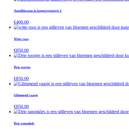
Appelbloesem in kappertjespotje 2
€
400.00
Witte roos
€
850.00
Drie roosjes
€
850.00
Glimmend vaasje
€
850.00
Drie ranonkels