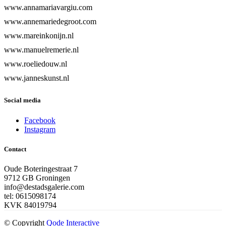
www.annamariavargiu.com
www.annemariedegroot.com
www.mareinkonijn.nl
www.manuelremerie.nl
www.roeliedouw.nl
www.janneskunst.nl
Social media
Facebook
Instagram
Contact
Oude Boteringestraat 7
9712 GB Groningen
info@destadsgalerie.com
tel: 0615098174
KVK 84019794
© Copyright
Qode Interactive