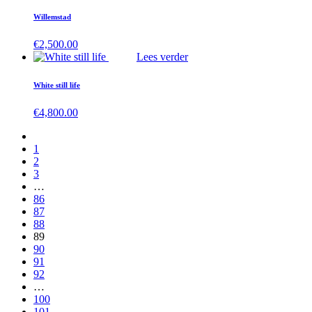
Willemstad
€
2,500.00
Lees verder
White still life
€
4,800.00
1
2
3
…
86
87
88
89
90
91
92
…
100
101