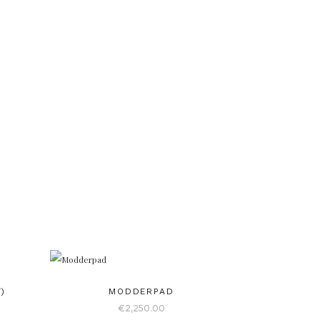
)
MODDERPAD
€
2,250.00