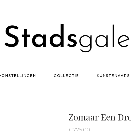
OONSTELLINGEN
COLLECTIE
KUNSTENAARS
Collectie
T
Zomaar Een Dr
€
775.00