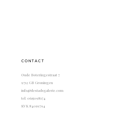
CONTACT
Oude Boteringestraat 7
9712 GB Groningen
info@destadsgalerie.com
tel: 0615098174
KVK 84019794