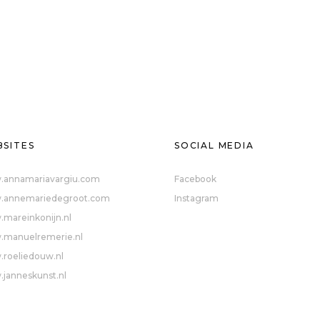
SITES
SOCIAL MEDIA
annamariavargiu.com
Facebook
annemariedegroot.com
Instagram
mareinkonijn.nl
manuelremerie.nl
roeliedouw.nl
janneskunst.nl