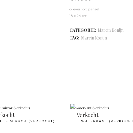
olieverf op paneel
18 x 24 cm
CATEGORIE:
Marein Konijn
TAG:
Marein Konijn
rkocht
Verkocht
ITE MIRROR (VERKOCHT)
WATERKANT (VERKOCHT