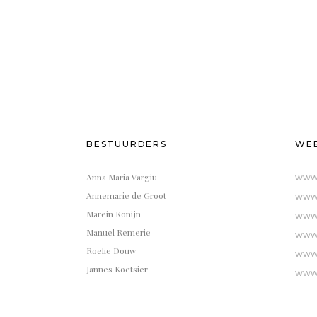
BESTUURDERS
WEB
Anna Maria Vargiu
www.
Annemarie de Groot
www.
Marein Konijn
www.
Manuel Remerie
www.
Roelie Douw
www.
Jannes Koetsier
www.