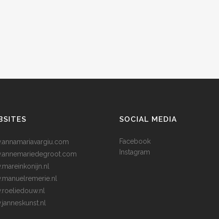
BSITES
SOCIAL MEDIA
Facebook
annamariavargiu.com
Instagram
.annemariedegroot.com
mareinkonijn.nl
manuelremerie.nl
roeliedouw.nl
janneskunst.nl