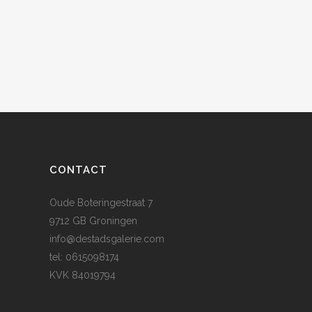
CONTACT
Oude Boteringestraat 7
9712 GB Groningen
info@destadsgalerie.com
tel: 0615098174
KVK 84019794