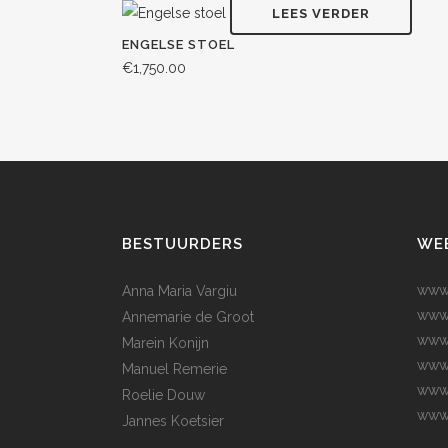
LEES VERDER
ENGELSE STOEL
€
1,750.00
BESTUURDERS
WE
www.
Anna Maria Vargiu
www
Annemarie de Groot
www.
Marein Konijn
www.
Manuel Remerie
www.
Roelie Douw
www.
Jannes Koetsier