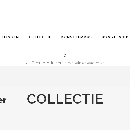
ELLINGEN
COLLECTIE
KUNSTENAARS
KUNST IN O
0
Geen producten in het winkelwagentje.
Totaal:
€
0.00
WINKELWAGENTJE
COLLECTIE
er