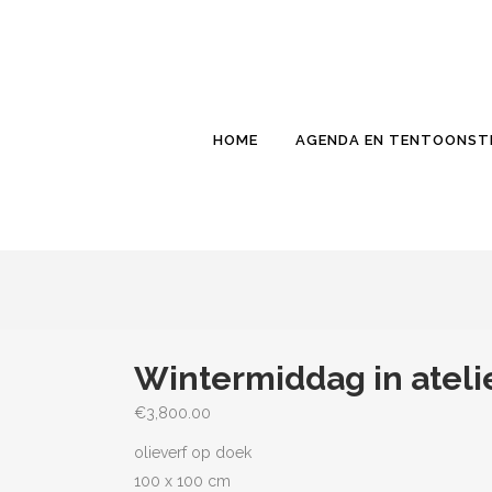
HOME
AGENDA EN TENTOONST
Wintermiddag in ateli
€
3,800.00
olieverf op doek
100 x 100 cm