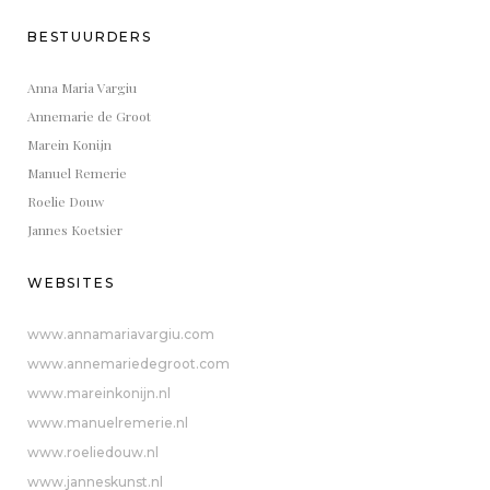
BESTUURDERS
Anna Maria Vargiu
Annemarie de Groot
Marein Konijn
Manuel Remerie
Roelie Douw
Jannes Koetsier
WEBSITES
www.annamariavargiu.com
www.annemariedegroot.com
www.mareinkonijn.nl
www.manuelremerie.nl
www.roeliedouw.nl
www.janneskunst.nl