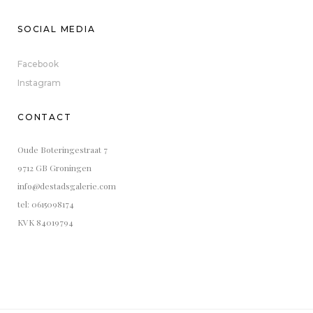
SOCIAL MEDIA
Facebook
Instagram
CONTACT
Oude Boteringestraat 7
9712 GB Groningen
info@destadsgalerie.com
tel: 0615098174
KVK 84019794