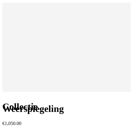
Collectie
Weerspiegeling
€
1,050.00