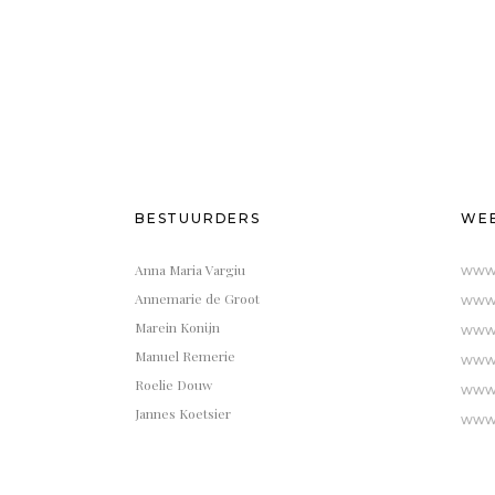
BESTUURDERS
WEB
Anna Maria Vargiu
www.
Annemarie de Groot
www.
Marein Konijn
www.
Manuel Remerie
www.
Roelie Douw
www.
Jannes Koetsier
www.