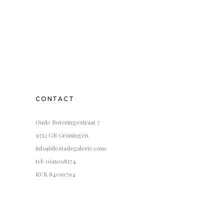
CONTACT
Oude Boteringestraat 7
9712 GB Groningen
info@destadsgalerie.com
tel: 0615098174
KVK 84019794