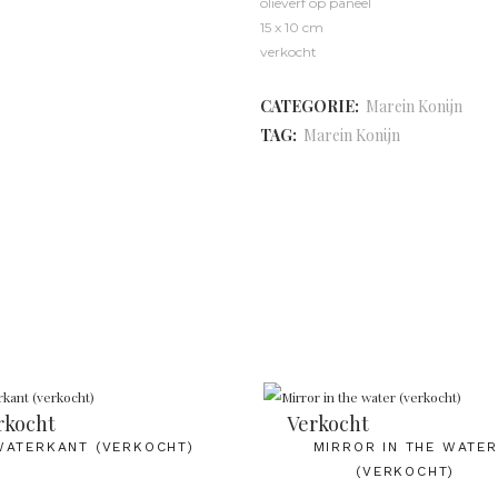
olieverf op paneel
15 x 10 cm
verkocht
CATEGORIE:
Marein Konijn
TAG:
Marein Konijn
rkocht
Verkocht
WATERKANT (VERKOCHT)
MIRROR IN THE WATER
(VERKOCHT)