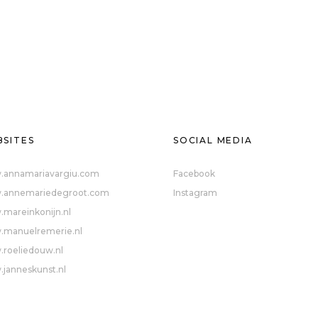
SITES
SOCIAL MEDIA
annamariavargiu.com
Facebook
annemariedegroot.com
Instagram
mareinkonijn.nl
manuelremerie.nl
roeliedouw.nl
janneskunst.nl