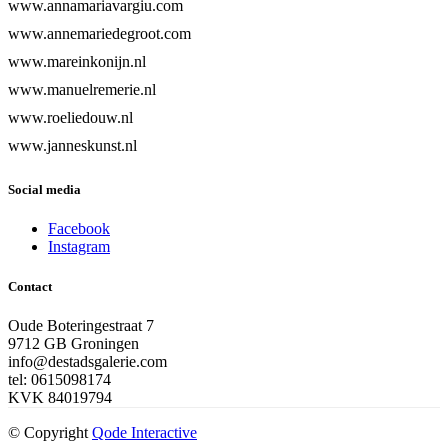
www.annamariavargiu.com
www.annemariedegroot.com
www.mareinkonijn.nl
www.manuelremerie.nl
www.roeliedouw.nl
www.janneskunst.nl
Social media
Facebook
Instagram
Contact
Oude Boteringestraat 7
9712 GB Groningen
info@destadsgalerie.com
tel: 0615098174
KVK 84019794
© Copyright
Qode Interactive