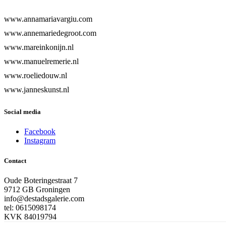
www.annamariavargiu.com
www.annemariedegroot.com
www.mareinkonijn.nl
www.manuelremerie.nl
www.roeliedouw.nl
www.janneskunst.nl
Social media
Facebook
Instagram
Contact
Oude Boteringestraat 7
9712 GB Groningen
info@destadsgalerie.com
tel: 0615098174
KVK 84019794