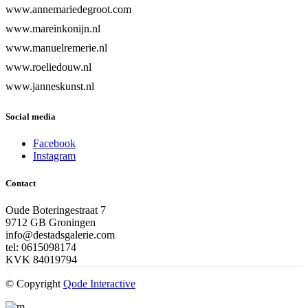
www.annemariedegroot.com
www.mareinkonijn.nl
www.manuelremerie.nl
www.roeliedouw.nl
www.janneskunst.nl
Social media
Facebook
Instagram
Contact
Oude Boteringestraat 7
9712 GB Groningen
info@destadsgalerie.com
tel: 0615098174
KVK 84019794
© Copyright
Qode Interactive