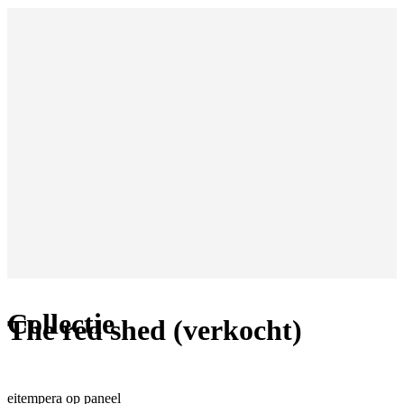
Collectie
The red shed (verkocht)
eitempera op paneel