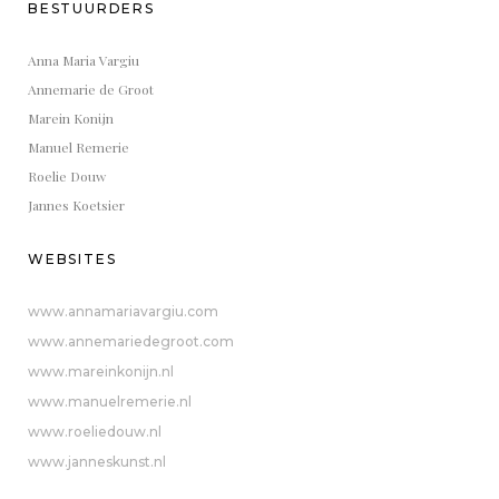
BESTUURDERS
Anna Maria Vargiu
Annemarie de Groot
Marein Konijn
Manuel Remerie
Roelie Douw
Jannes Koetsier
WEBSITES
www.annamariavargiu.com
www.annemariedegroot.com
www.mareinkonijn.nl
www.manuelremerie.nl
www.roeliedouw.nl
www.janneskunst.nl