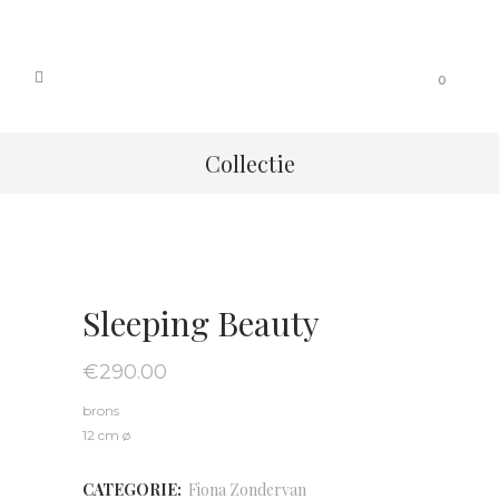
0
Collectie
Sleeping Beauty
€
290.00
brons
12 cm ø
CATEGORIE:
Fiona Zondervan