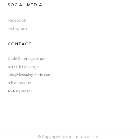
SOCIAL MEDIA
Facebook
Instagram
CONTACT
Oude Boteringestraat 7
9712 GB Groningen
info@destadsgalerie.com
tel: 0615098174
KVK 84019794
© Copyright
QODE INTERACTIVE