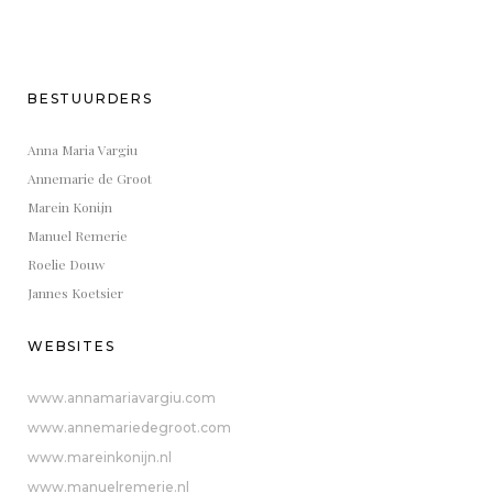
BESTUURDERS
Anna Maria Vargiu
Annemarie de Groot
Marein Konijn
Manuel Remerie
Roelie Douw
Jannes Koetsier
WEBSITES
www.annamariavargiu.com
www.annemariedegroot.com
www.mareinkonijn.nl
www.manuelremerie.nl