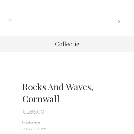
0
Collectie
Rocks And Waves,
Cornwall
€
285.00
houtsnede
20,5 x 32,5 cm