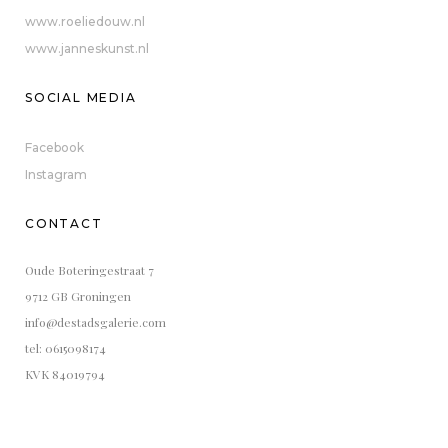
www.roeliedouw.nl
www.janneskunst.nl
SOCIAL MEDIA
Facebook
Instagram
CONTACT
Oude Boteringestraat 7
9712 GB Groningen
info@destadsgalerie.com
tel: 0615098174
KVK 84019794