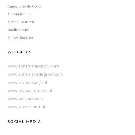
Annemarie de Groot
Marein Konijn
Manuel Remerie
Roelie Douw
Jannes Koetsier
WEBSITES
www.annamariavargiu.com
www.annemariedegroot.com
www.mareinkonijn.nl
www.manuelremerie.nl
www.roeliedouw.nl
www.janneskunst.nl
SOCIAL MEDIA