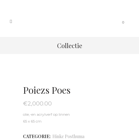
0
Collectie
Poiezs Poes
€
2,000.00
olie,-en acrylverf op linnen
65 x 65 cm
CATEGORIE:
Hinke Posthuma