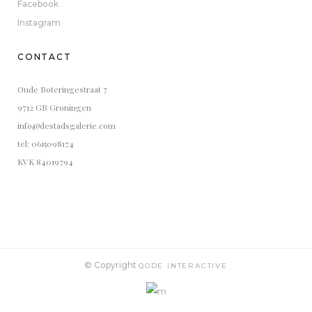
Facebook
Instagram
CONTACT
Oude Boteringestraat 7
9712 GB Groningen
info@destadsgalerie.com
tel: 0615098174
KVK 84019794
© Copyright
QODE INTERACTIVE