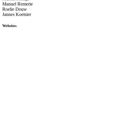
Manuel Remerie
Roelie Douw
Jannes Koetsier
Websites
www.annamariavargiu.com
www.annemariedegroot.com
www.mareinkonijn.nl
www.manuelremerie.nl
www.roeliedouw.nl
www.janneskunst.nl
Social media
Facebook
Instagram
Contact