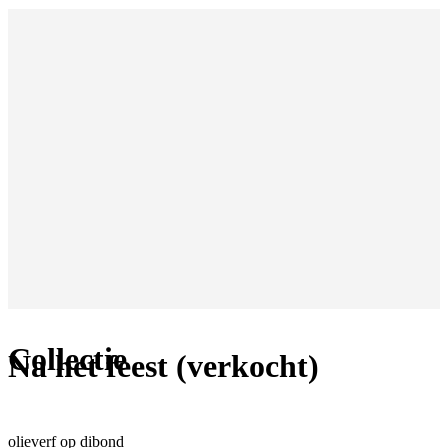
Collectie
Na het feest (verkocht)
olieverf op dibond