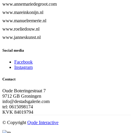
www.annemariedegroot.com
www.mareinkonijn.nl
www.manuelremerie.nl
www.roeliedouw.nl
www.janneskunst.nl
Social media
Facebook
Instagram
Contact
Oude Boteringestraat 7
9712 GB Groningen
info@destadsgalerie.com
tel: 0615098174
KVK 84019794
© Copyright
Qode Interactive