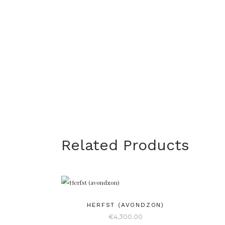
Related Products
HERFST (AVONDZON)
€
4,300.00