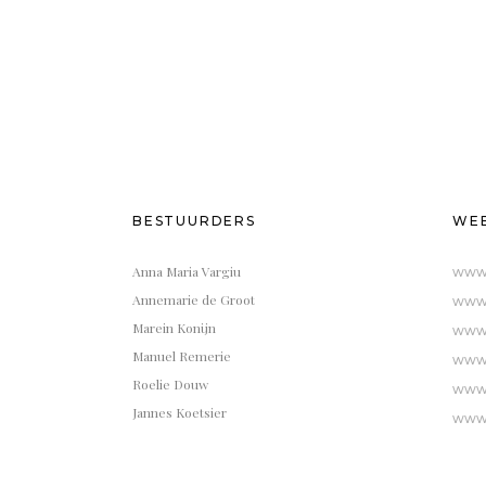
BESTUURDERS
WEB
Anna Maria Vargiu
www.
Annemarie de Groot
www.
Marein Konijn
www.
Manuel Remerie
www.
Roelie Douw
www.
Jannes Koetsier
www.