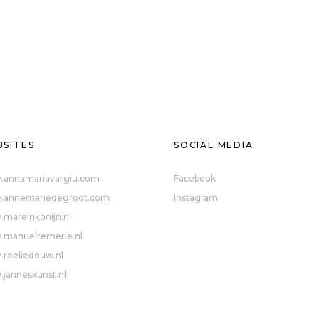
SITES
SOCIAL MEDIA
annamariavargiu.com
Facebook
annemariedegroot.com
Instagram
mareinkonijn.nl
manuelremerie.nl
roeliedouw.nl
janneskunst.nl