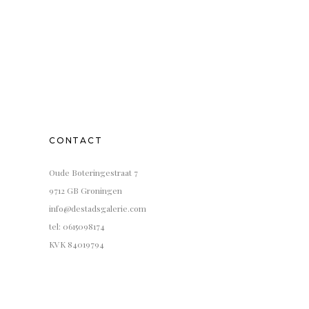
CONTACT
Oude Boteringestraat 7
9712 GB Groningen
info@destadsgalerie.com
tel: 0615098174
KVK 84019794