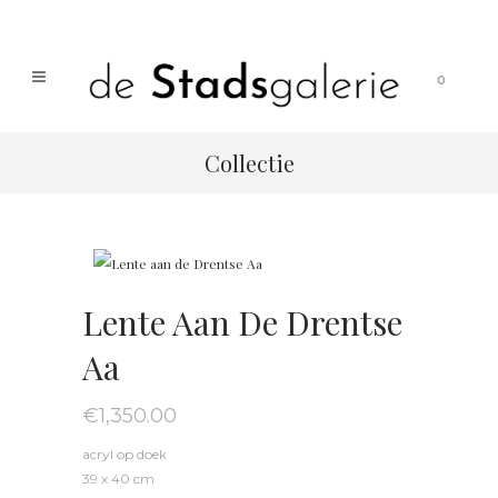
0
Collectie
Lente Aan De Drentse
Aa
€
1,350.00
acryl op doek
39 x 40 cm