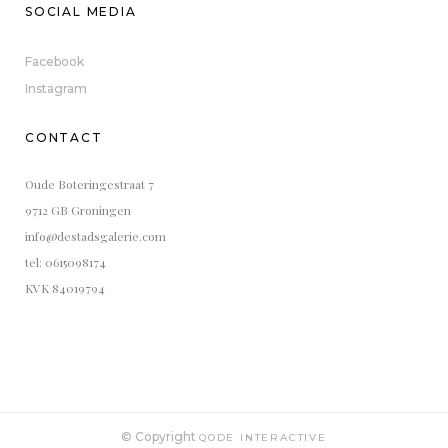
SOCIAL MEDIA
Facebook
Instagram
CONTACT
Oude Boteringestraat 7
9712 GB Groningen
info@destadsgalerie.com
tel: 0615098174
KVK 84019794
© Copyright
QODE INTERACTIVE