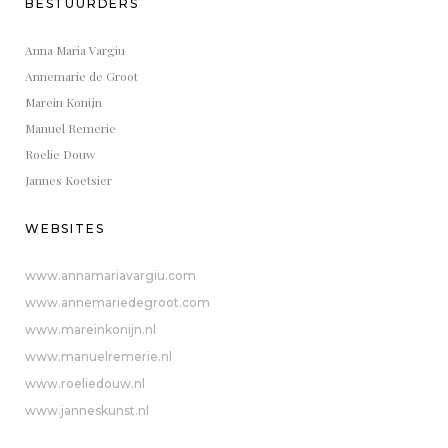
BESTUURDERS
Anna Maria Vargiu
Annemarie de Groot
Marein Konijn
Manuel Remerie
Roelie Douw
Jannes Koetsier
WEBSITES
www.annamariavargiu.com
www.annemariedegroot.com
www.mareinkonijn.nl
www.manuelremerie.nl
www.roeliedouw.nl
www.janneskunst.nl