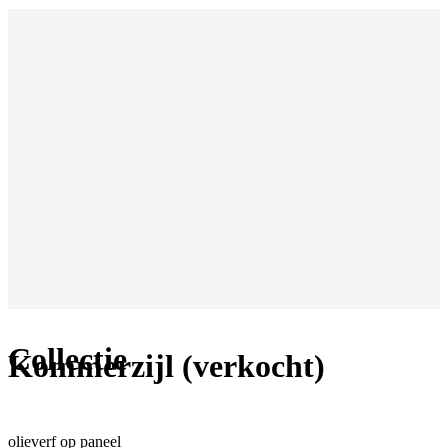
Collectie
Kommerzijl (verkocht)
olieverf op paneel