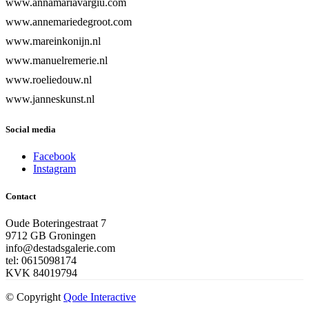
www.annamariavargiu.com
www.annemariedegroot.com
www.mareinkonijn.nl
www.manuelremerie.nl
www.roeliedouw.nl
www.janneskunst.nl
Social media
Facebook
Instagram
Contact
Oude Boteringestraat 7
9712 GB Groningen
info@destadsgalerie.com
tel: 0615098174
KVK 84019794
© Copyright
Qode Interactive