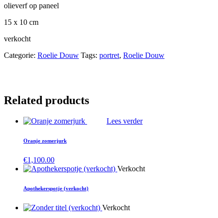
olieverf op paneel
15 x 10 cm
verkocht
Categorie:
Roelie Douw
Tags:
portret
,
Roelie Douw
Related products
Lees verder
Oranje zomerjurk
€
1,100.00
Verkocht
Apothekerspotje (verkocht)
Verkocht