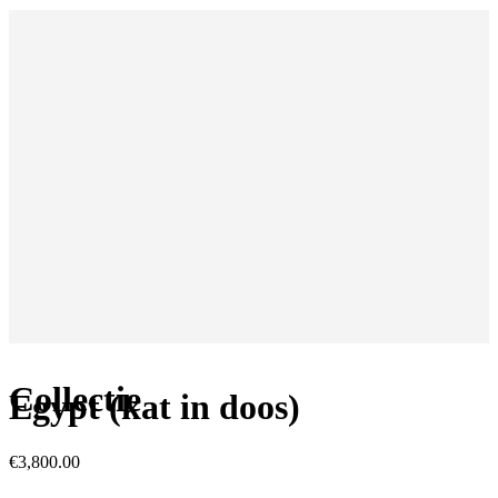
Collectie
Egypt (kat in doos)
€
3,800.00