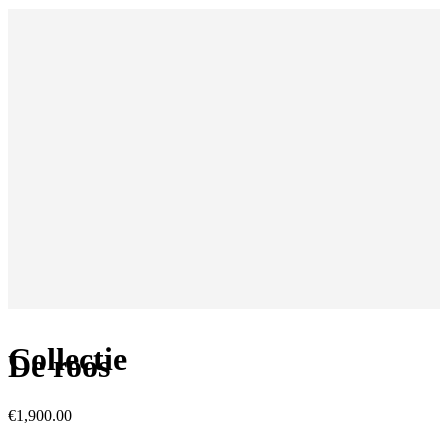
Collectie
De roos
€
1,900.00