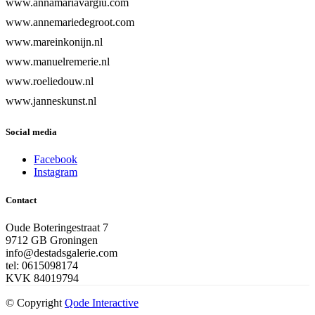
www.annamariavargiu.com
www.annemariedegroot.com
www.mareinkonijn.nl
www.manuelremerie.nl
www.roeliedouw.nl
www.janneskunst.nl
Social media
Facebook
Instagram
Contact
Oude Boteringestraat 7
9712 GB Groningen
info@destadsgalerie.com
tel: 0615098174
KVK 84019794
© Copyright
Qode Interactive