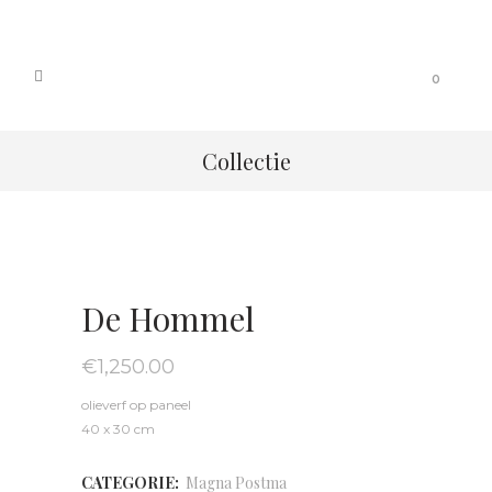
0
Collectie
De Hommel
€
1,250.00
olieverf op paneel
40 x 30 cm
CATEGORIE:
Magna Postma