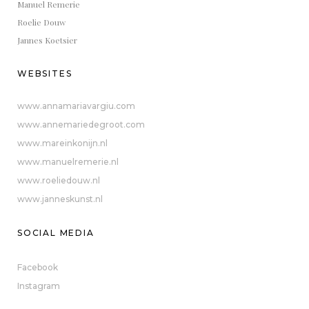
Manuel Remerie
Roelie Douw
Jannes Koetsier
WEBSITES
www.annamariavargiu.com
www.annemariedegroot.com
www.mareinkonijn.nl
www.manuelremerie.nl
www.roeliedouw.nl
www.janneskunst.nl
SOCIAL MEDIA
Facebook
Instagram