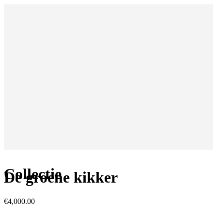
Collectie
De groene kikker
€
4,000.00