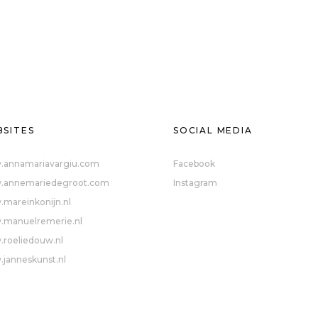
SITES
SOCIAL MEDIA
annamariavargiu.com
Facebook
annemariedegroot.com
Instagram
mareinkonijn.nl
manuelremerie.nl
roeliedouw.nl
janneskunst.nl