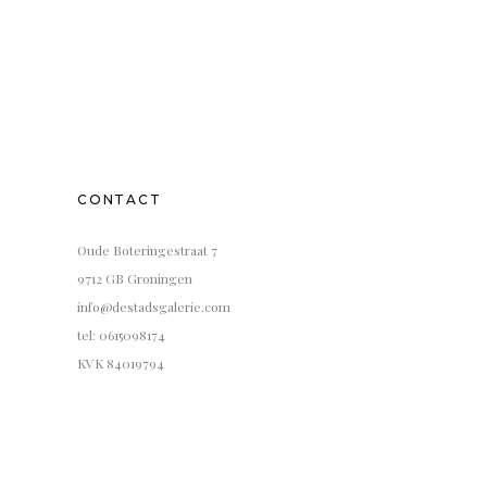
CONTACT
Oude Boteringestraat 7
9712 GB Groningen
info@destadsgalerie.com
tel: 0615098174
KVK 84019794