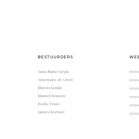
BESTUURDERS
WEB
Anna Maria Vargiu
www.
Annemarie de Groot
www.
Marein Konijn
www.
Manuel Remerie
www.
Roelie Douw
www.
Jannes Koetsier
www.