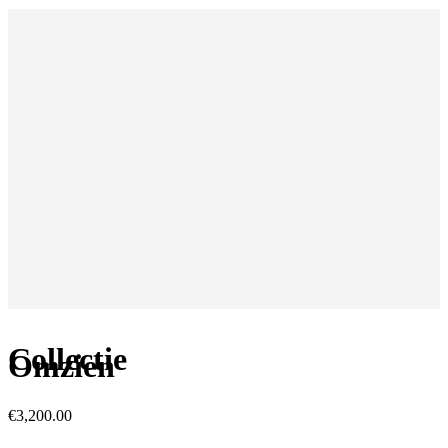
Collectie
Omzien
€
3,200.00