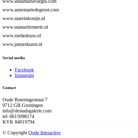
www.annamariavargiu.com
www.annemariedegroot.com
www.mareinkonijn.nl
www.manuelremerie.nl
www.roeliedouw.nl
www.janneskunst.nl
Social media
Facebook
Instagram
Contact
Oude Boteringestraat 7
9712 GB Groningen
info@destadsgalerie.com
tel: 0615098174
KVK 84019794
© Copyright
Qode Interactive