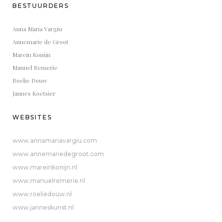
BESTUURDERS
Anna Maria Vargiu
Annemarie de Groot
Marein Konijn
Manuel Remerie
Roelie Douw
Jannes Koetsier
WEBSITES
www.annamariavargiu.com
www.annemariedegroot.com
www.mareinkonijn.nl
www.manuelremerie.nl
www.roeliedouw.nl
www.janneskunst.nl