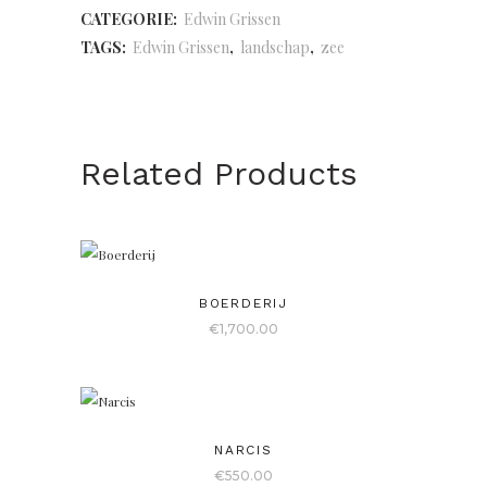
CATEGORIE:
Edwin Grissen
TAGS:
Edwin Grissen
,
landschap
,
zee
Related Products
BOERDERIJ
€
1,700.00
NARCIS
€
550.00