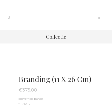
0
Collectie
Branding (11 X 26 Cm)
€
375.00
olieverf op paneel
11 x 26 cm