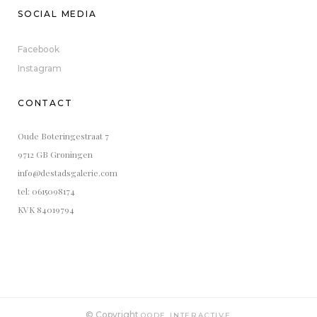
SOCIAL MEDIA
Facebook
Instagram
CONTACT
Oude Boteringestraat 7
9712 GB Groningen
info@destadsgalerie.com
tel: 0615098174
KVK 84019794
© Copyright
QODE INTERACTIVE