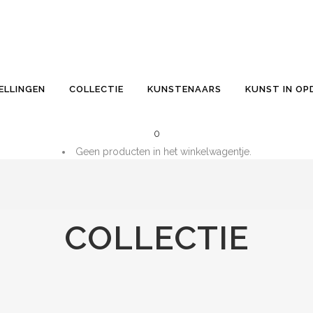
ELLINGEN
COLLECTIE
KUNSTENAARS
KUNST IN O
0
Geen producten in het winkelwagentje.
Totaal:
€
0.00
WINKELWAGENTJE
COLLECTIE