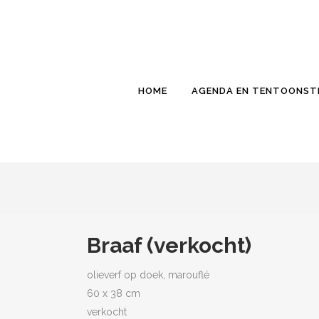
HOME
AGENDA EN TENTOONST
Braaf (verkocht)
olieverf op doek, marouflé
60 x 38 cm
verkocht