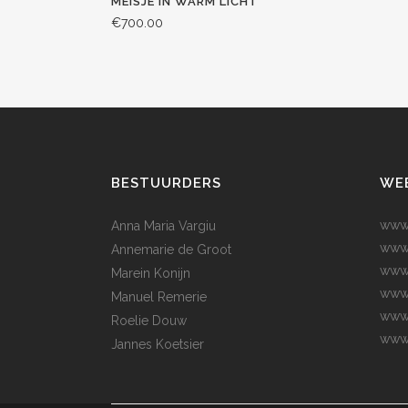
MEISJE IN WARM LICHT
€
700.00
BESTUURDERS
WE
www.
Anna Maria Vargiu
www
Annemarie de Groot
www.
Marein Konijn
www.
Manuel Remerie
www.
Roelie Douw
www.
Jannes Koetsier