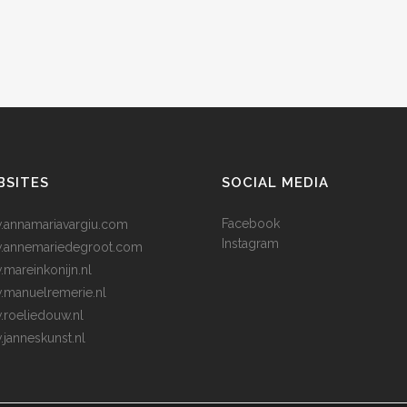
BSITES
SOCIAL MEDIA
Facebook
annamariavargiu.com
Instagram
.annemariedegroot.com
mareinkonijn.nl
manuelremerie.nl
roeliedouw.nl
janneskunst.nl