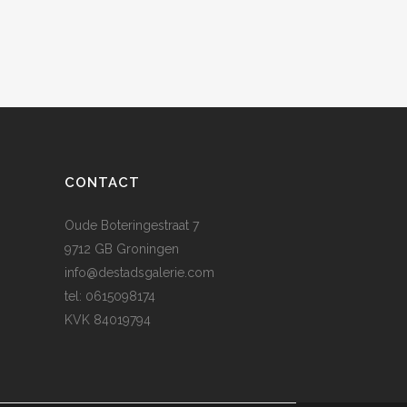
CONTACT
Oude Boteringestraat 7
9712 GB Groningen
info@destadsgalerie.com
tel: 0615098174
KVK 84019794