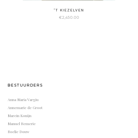
’T KIEZELVEN
€
2,450.00
BESTUURDERS
Anna Maria Vargiu
Annemarie de Groot
Marein Konijn
Manuel Remerie
Roelie Douw