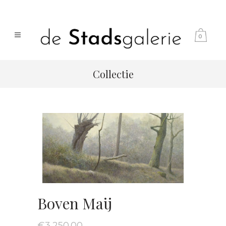
0
Collectie
Boven Maij
€
3,250.00